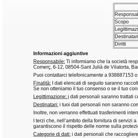
Responsab
Scopo
Legittimaz
Destinatar
Diritti
Informazioni aggiuntive
Responsabile:
Ti informiamo che la società resp
Comerç, 6-12, 08504-Sant Julià de Vilatorta, Ba
Puoi contattarci telefonicamente a 938887153
Finalità:
I dati elencati di seguito saranno raccol
Se non otteniamo il tuo consenso o se il tuo cons
Legittimazione: i
dati personali saranno trattati c
Destinatari:
i tuoi dati personali non saranno comun
Inoltre, non verranno effettuati trasferimenti inter
I terzi che, nell’ambito della fornitura di servizi
garantiscono il rispetto delle norme sulla protezi
Categorie di dati:
i dati personali che raccogliere