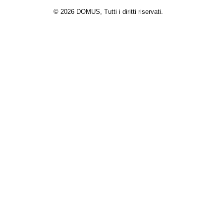
© 2026 DOMUS, Tutti i diritti riservati.
Macchinari
Macchinari self-service
Settori e Soluzioni
Progetti
Blog
Azienda