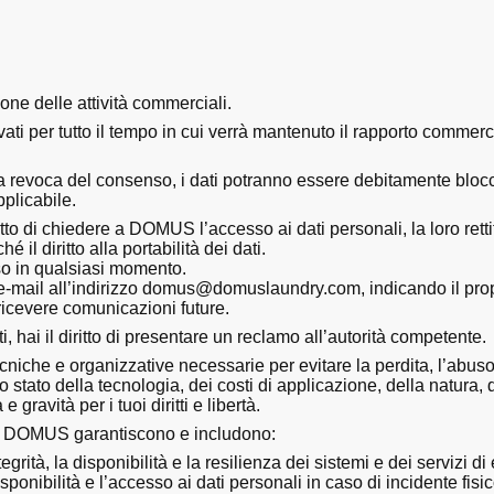
ione delle attività commerciali.
ati per tutto il tempo in cui verrà mantenuto il rapporto commer
revoca del consenso, i dati potranno essere debitamente bloccati
pplicabile.
itto di chiedere a DOMUS l’accesso ai dati personali, la loro retti
 il diritto alla portabilità dei dati.
nso in qualsiasi momento.
un’e-mail all’indirizzo domus@domuslaundry.com, indicando il pr
icevere comunicazioni future.
 hai il diritto di presentare un reclamo all’autorità competente.
che e organizzative necessarie per evitare la perdita, l’abuso, 
lo stato della tecnologia, dei costi di applicazione, della natura, d
 gravità per i tuoi diritti e libertà.
 da DOMUS garantiscono e includono:
tegrità, la disponibilità e la resilienza dei sistemi e dei servizi d
sponibilità e l’accesso ai dati personali in caso di incidente fisi