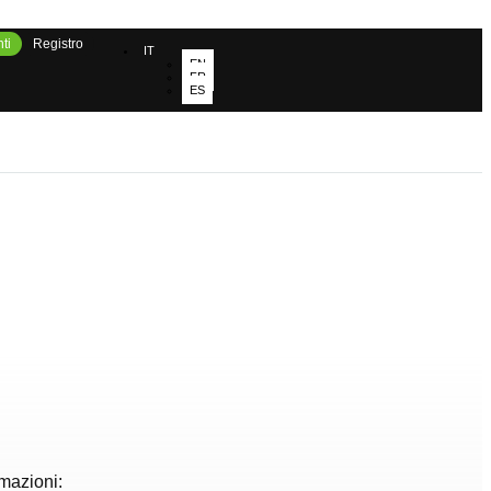
ti
Registro
IT
EN
FR
ES
rmazioni: