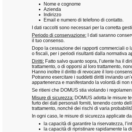
Nome e cognome
Azienda
Indirizzo
Email e numero di telefono di contatto.
I dati raccolti sono necessari per la corretta gest
Periodo di conservazione:
I dati saranno conserv
il tuo consenso.
Dopo la cessazione dei rapporti commerciali o la 
o fiscali, per i periodi risultanti dalla normativa a
Diritti:
Fatto salvo quanto sopra, l’utente ha il dir
trattamento, o di opporsi al loro trattamento, nonché
Hanno inoltre il diritto di revocare il loro conse
Potranno esercitare i suddetti diritti inviando 
appartenenza e manifestando la volontà di non r
Se ritieni che DOMUS stia violando i regolamenti,
Misure di sicurezza:
DOMUS adotta le misure tecni
furto dei dati personali forniti, tenendo conto del
trattamento, nonché dei rischi di varia probabilità e
In ogni caso, le misure di sicurezza applicate
la capacità di garantire la riservatezza, l’in
la capacità di ripristinare rapidamente la di