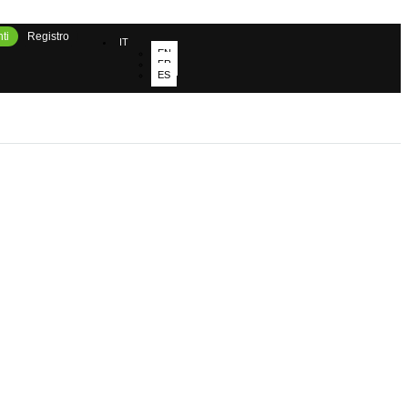
ti
Registro
IT
EN
FR
ES
e