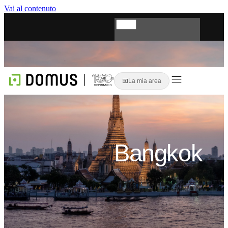
Vai al contenuto
Domande frequenti
Registro
IT
La mia area
Bangkok