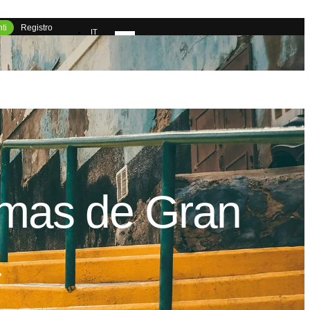
ti
Registro
IT
EN
FR
ES
lmas
de
Gran
a