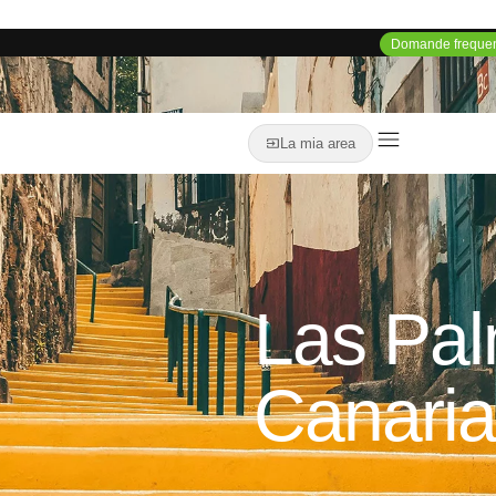
Domande frequen
La mia area
Las
Pa
Canari