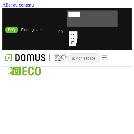
Aller au contenu
FAQ
S’enregistrer
FR
EN
ES
IT
Mon espace
Découvrez
l'avenir
de
la
blanchisserie