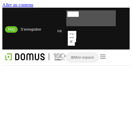
Aller au contenu
FAQ
S’enregistrer
FR
EN
ES
IT
Mon espace