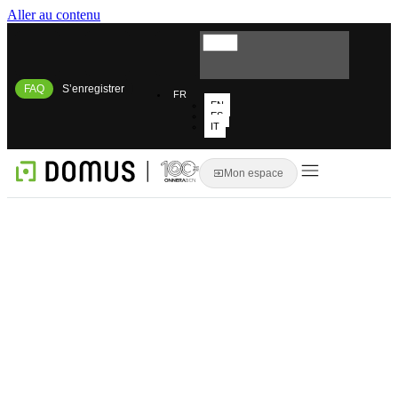
Aller au contenu
FAQ
S’enregistrer
FR
EN
ES
IT
Mon espace