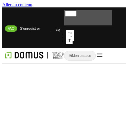
Aller au contenu
FAQ
S’enregistrer
FR
EN
ES
IT
Mon espace