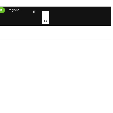
ti
Registro
IT
EN
FR
ES