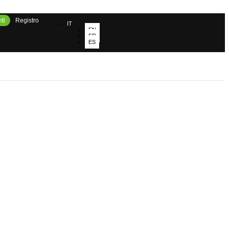
ti
Registro
IT
EN
FR
ES