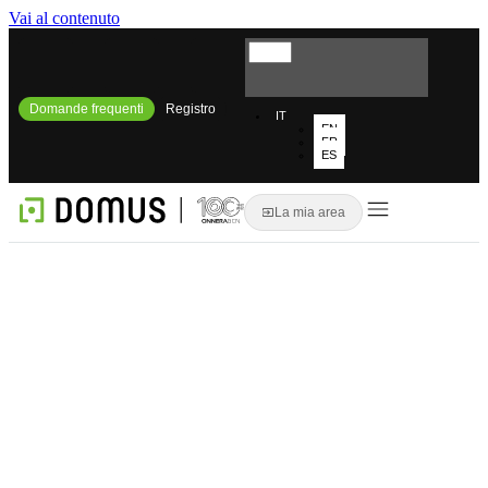
Vai al contenuto
Domande frequenti
Registro
IT
EN
FR
ES
La mia area