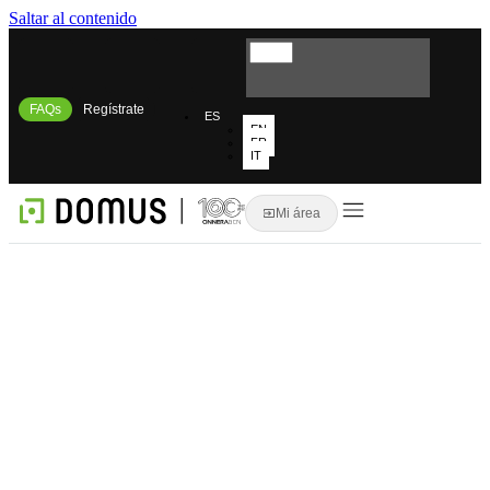
Saltar al contenido
FAQs
Regístrate
ES
EN
FR
IT
Mi área