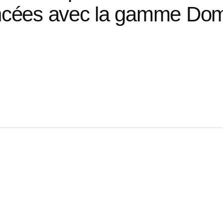
ncées
avec
la
gamme
Do