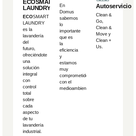
ECO
SMART
En
Autoservicio
LAUNDRY
Domus
Clean &
ECO
SMART
sabemos
Go,
LAUNDRY
lo
Clean &
es la
importante
Move y
lavandería
que es
Clean +
del
la
Us.
futuro,
eficiencia
ofreciéndote
y
una
estamos
solución
muy
integral
comprometidos
con
con el
control
medioambiente.
total
sobre
cada
aspecto
de tu
lavandería
industrial.