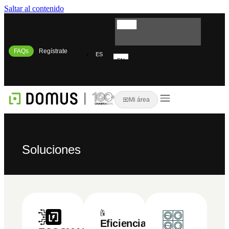
Saltar al contenido
FAQs
Regístrate
ES
EN
FR
IT
Mi área
Soluciones
Eficiencia