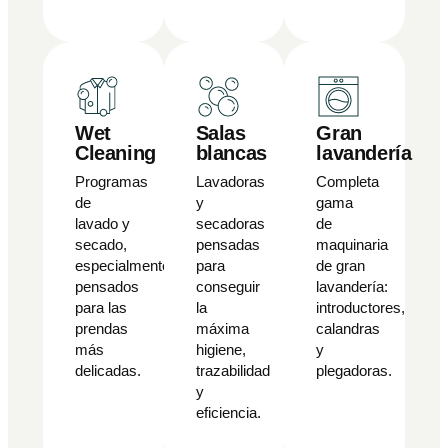
Wet
Salas
Gran
Cleaning
blancas
lavandería
Programas
Lavadoras
Completa
de
y
gama
lavado y
secadoras
de
secado,
pensadas
maquinaria
especialmente
para
de gran
pensados
conseguir
lavandería:
para las
la
introductores,
prendas
máxima
calandras
más
higiene,
y
delicadas.
trazabilidad
plegadoras.
y
eficiencia.