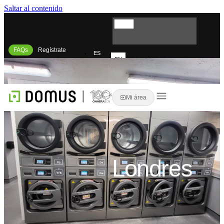
Saltar al contenido
FAQs
Regístrate
ES
EN
FR
IT
Mi área
Londres