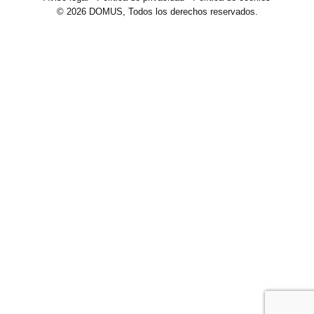
© 2026 DOMUS, Todos los derechos reservados.
Maquinaria
Sectores y soluciones
Proyectos
Blog
Empresa
Contacto