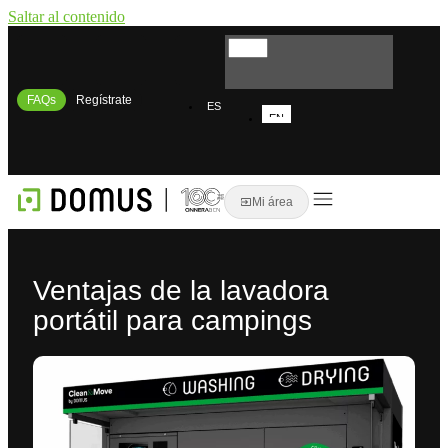
Saltar al contenido
FAQs
Regístrate
ES
EN
FR
Mi área
Ventajas de la lavadora
portátil para campings