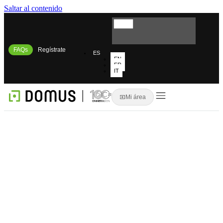
Saltar al contenido
FAQs
Regístrate
ES
EN
FR
IT
Mi área